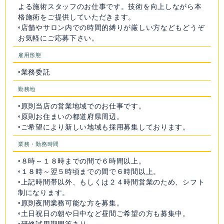
よる施術スタッフのお仕事です。技術を向上しながら本
格施術をご提供していただきます。
◦店舗やサロン内での時間的縛りが厳しい方などもどうぞ
お気軽にご応募下さい。
雇用形態
◦業務委託
勤務地
◦原則当店の営業地域でのお仕事です。
◦原則お住まいの都道府県周辺。
◦ご希望により新しい地域も採用募集しております。
業務・勤務時間
◦８時～１８時までの間で６時間以上。
◦１８時～翌５時頃までの間で６時間以上。
◦上記時間帯以外、もしくは２４時間営業のため、シフト
制になります。
◦原則夜間業務可能な方を募集。
◦土日祝日の朝や日中など昼間ご希望の方も募集中。
◦研修試用期間等あり