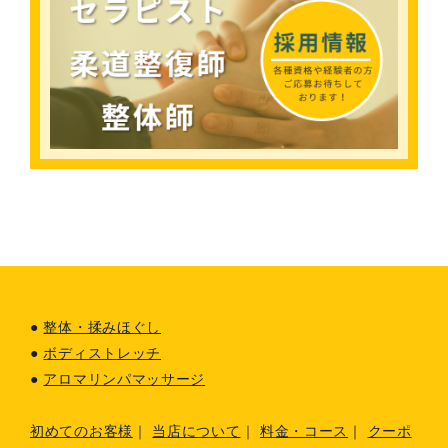
●
整体・揉みほぐし
●
ボディストレッチ
●
アロマリンパマッサージ
初めてのお客様
｜
当店について
｜
料金・コース
｜
クーポ